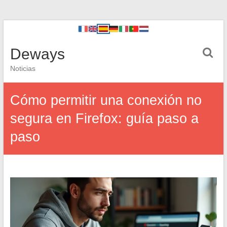
Deways
Noticias
Cómo permitir una conexión no
segura en Firefox: guía paso a
paso