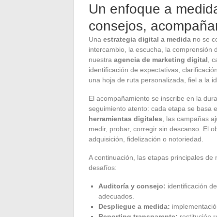
Un enfoque a medida
consejos, acompañam
Una
estrategia digital a medida
no se co
intercambio, la escucha, la comprensión d
nuestra
agencia de marketing digital
, 
identificación de expectativas, clarificació
una hoja de ruta personalizada, fiel a la 
El acompañamiento se inscribe en la dur
seguimiento atento: cada etapa se basa 
herramientas digitales
, las campañas aju
medir, probar, corregir sin descanso. El o
adquisición, fidelización o notoriedad.
A continuación, las etapas principales d
desafíos:
Auditoría y consejo:
identificación de
adecuados.
Despliegue a medida:
implementación
Reporting transparente:
restitución 