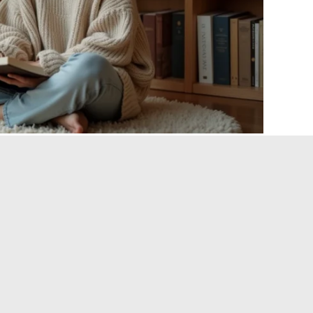
r een rustgevende
fhankelijk te zijn van één
tingsproject aan één enkele online dienstverlener
e principes helpen om de controle over de kwaliteit van het
t de sfeer van een woning. Onbehandeld hout, textiel van
toen) en verf met een laag gehalte aan vluchtige organische
nnenruimte.
Een goed gekozen natuurlijk materiaal