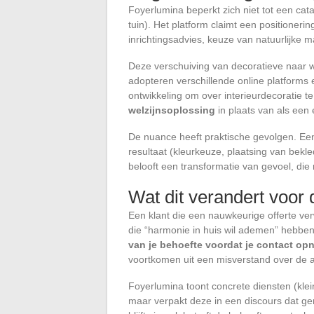
Foyerlumina beperkt zich niet tot een cata
tuin). Het platform claimt een positioner
inrichtingsadvies, keuze van natuurlijke 
Deze verschuiving van decoratieve naar we
adopteren verschillende online platforms 
ontwikkeling om over interieurdecoratie t
welzijnsoplossing
in plaats van als een
De nuance heeft praktische gevolgen. Een
resultaat (kleurkeuze, plaatsing van bekle
belooft een transformatie van gevoel, die m
Wat dit verandert voor 
Een klant die een nauwkeurige offerte ve
die “harmonie in huis wil ademen” hebben 
van je behoefte voordat je contact op
voortkomen uit een misverstand over de a
Foyerlumina toont concrete diensten (kle
maar verpakt deze in een discours dat geri