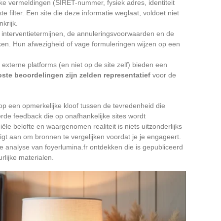
ke vermeldingen (SIRET-nummer, fysiek adres, identiteit
te filter. Een site die deze informatie weglaat, voldoet niet
nkrijk.
nterventietermijnen, de annuleringsvoorwaarden en de
jken. Hun afwezigheid of vage formuleringen wijzen op een
xterne platforms (en niet op de site zelf) bieden een
oste beoordelingen zijn zelden representatief
voor de
op een opmerkelijke kloof tussen de tevredenheid die
de feedback die op onafhankelijke sites wordt
le belofte en waargenomen realiteit is niets uitzonderlijks
gt aan om bronnen te vergelijken voordat je je engageert.
e analyse van foyerlumina.fr ontdekken die is gepubliceerd
lijke materialen.