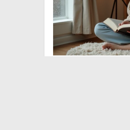
Concreet advies voo
binnenruimte zonder a
enkel platform
Het toevertrouwen van een volledig inrich
concentreert het risico. Enkele eenvoudig
resultaat te behouden.
De keuze van materialen beïnvloedt direc
natuurlijke vezels (linnen, ongebleekt ka
stoffen dragen bij aan een gezondere bi