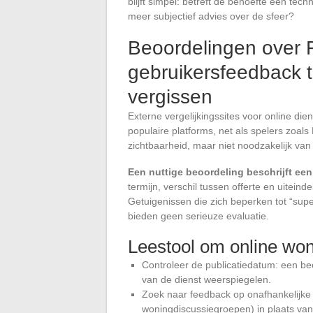
blijft simpel: betreft de behoefte een tec
meer subjectief advies over de sfeer?
Beoordelingen over 
gebruikersfeedback t
vergissen
Externe vergelijkingssites voor online d
populaire platforms, net als spelers zoals 
zichtbaarheid, maar niet noodzakelijk van k
Een nuttige beoordeling beschrijft een
termijn, verschil tussen offerte en uiteinde
Getuigenissen die zich beperken tot “super
bieden geen serieuze evaluatie.
Leestool om online won
Controleer de publicatiedatum: een be
van de dienst weerspiegelen.
Zoek naar feedback op onafhankelijke 
woningdiscussiegroepen) in plaats van