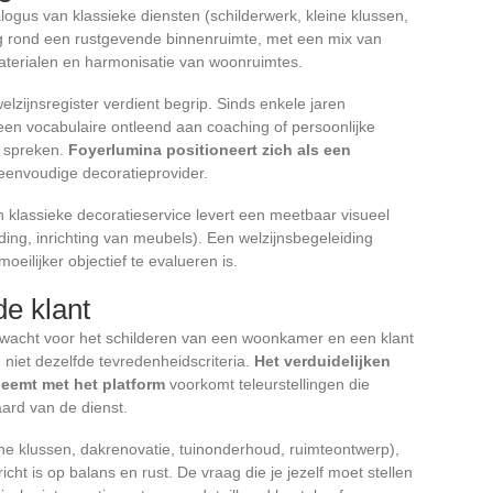
logus van klassieke diensten (schilderwerk, kleine klussen,
ing rond een rustgevende binnenruimte, met een mix van
materialen en harmonisatie van woonruimtes.
lzijnsregister verdient begrip. Sinds enkele jaren
een vocabulaire ontleend aan coaching of persoonlijke
e spreken.
Foyerlumina positioneert zich als een
 eenvoudige decoratieprovider.
 klassieke decoratieservice levert een meetbaar visueel
ding, inrichting van meubels). Een welzijnsbegeleiding
oeilijker objectief te evalueren is.
de klant
rwacht voor het schilderen van een woonkamer en een klant
niet dezelfde tevredenheidscriteria.
Het verduidelijken
neemt met het platform
voorkomt teleurstellingen die
ard van de dienst.
ine klussen, dakrenovatie, tuinonderhoud, ruimteontwerp),
cht is op balans en rust. De vraag die je jezelf moet stellen