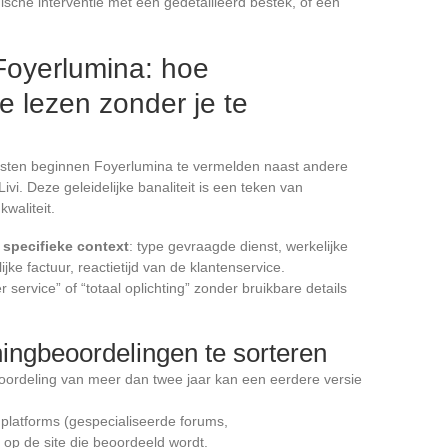
hnische interventie met een gedetailleerd bestek, of een
Foyerlumina: hoe
e lezen zonder je te
iensten beginnen Foyerlumina te vermelden naast andere
Livi. Deze geleidelijke banaliteit is een teken van
waliteit.
 specifieke context
: type gevraagde dienst, werkelijke
lijke factuur, reactietijd van de klantenservice.
 service” of “totaal oplichting” zonder bruikbare details
ingbeoordelingen te sorteren
oordeling van meer dan twee jaar kan een eerdere versie
platforms (gespecialiseerde forums,
 op de site die beoordeeld wordt.