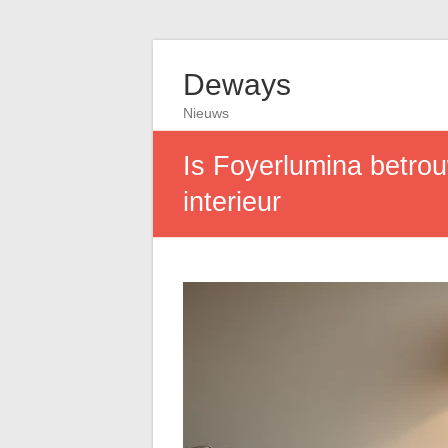
Deways
Nieuws
Is Foyerlumina betro
interieur