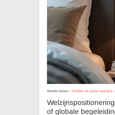
Verder lezen :
Ontdek de beste welzijns-
Welzijnspositionerin
of globale begeleidi