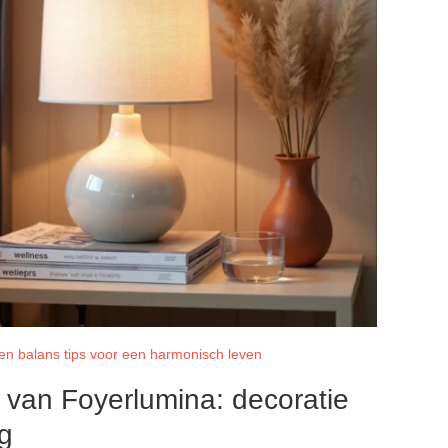
 en balans tips voor een harmonisch leven
g van Foyerlumina: decoratie
ng