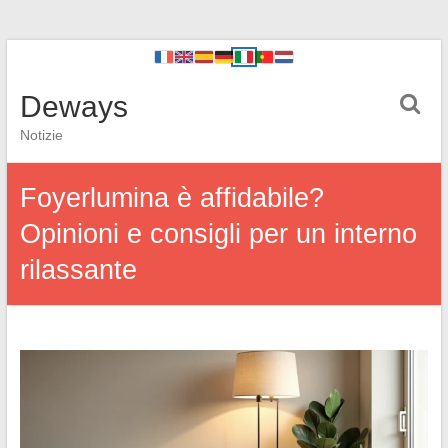
Deways
Notizie
Foyerlumina è affidabile?
Opinioni e consigli per un interno
rilassante