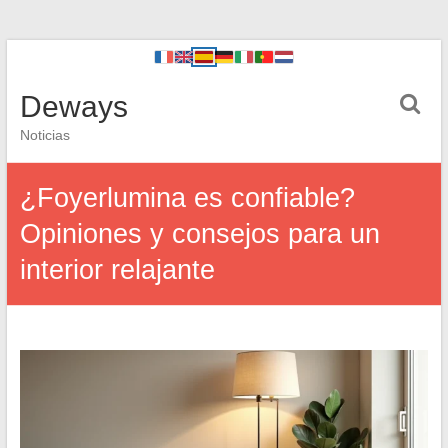
Deways
Noticias
¿Foyerlumina es confiable?
Opiniones y consejos para un
interior relajante