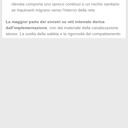
rilevata comporta uno spreco continuo e un rischio sanitario
se inquinanti migrano verso l’interno della rete.
La maggior parte dei sinistri su reti interrate deriva
dall’implementazione
, non dal materiale della canalizzazione
stesso. La scelta della sabbia e la rigorosità del compattamento
costituiscono la prima linea di difesa contro questi disordini.
Una rete ben rivestita in una sabbia adatta alla natura del suolo
e al tipo di condotta funziona per decenni senza intervento. Al
contrario, un cantiere dove il compattamento laterale è stato
trascurato, dove la granulometria della sabbia non è stata
verificata, o dove il contenuto di acqua non è stato controllato,
genera riparazioni costose su tronconi talvolta difficilmente
accessibili.
←
Come verificare l’autenticità di un diploma RNCP: consigli
pratici ed efficaci