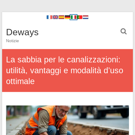
Deways
Notizie
La sabbia per le canalizzazioni:
utilità, vantaggi e modalità d’uso
ottimale