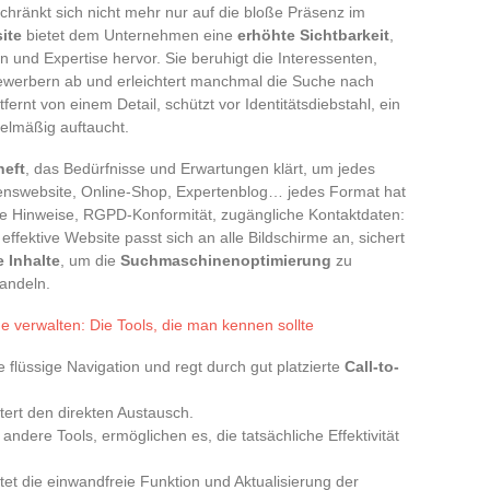
hränkt sich nicht mehr nur auf die bloße Präsenz im
ite
bietet dem Unternehmen eine
erhöhte Sichtbarkeit
,
 und Expertise hervor. Sie beruhigt die Interessenten,
werbern ab und erleichtert manchmal die Suche nach
ernt von einem Detail, schützt vor Identitätsdiebstahl, ein
elmäßig auftaucht.
heft
, das Bedürfnisse und Erwartungen klärt, um jedes
enswebsite, Online-Shop, Expertenblog… jedes Format hat
he Hinweise, RGPD-Konformität, zugängliche Kontaktdaten:
effektive Website passt sich an alle Bildschirme an, sichert
e Inhalte
, um die
Suchmaschinenoptimierung
zu
andeln.
e verwalten: Die Tools, die man kennen sollte
e flüssige Navigation und regt durch gut platzierte
Call-to-
tert den direkten Austausch.
 andere Tools, ermöglichen es, die tatsächliche Effektivität
et die einwandfreie Funktion und Aktualisierung der