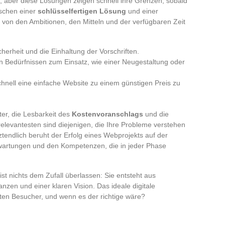
, aber diese Lösungen zeigen schnell ihre Grenzen, sobald
ischen einer
schlüsselfertigen Lösung
und einer
von den Ambitionen, den Mitteln und der verfügbaren Zeit
cherheit und die Einhaltung der Vorschriften.
n Bedürfnissen zum Einsatz, wie einer Neugestaltung oder
chnell eine einfache Website zu einem günstigen Preis zu
ter, die Lesbarkeit des
Kostenvoranschlags
und die
relevantesten sind diejenigen, die Ihre Probleme verstehen
ztendlich beruht der Erfolg eines Webprojekts auf der
wartungen und den Kompetenzen, die in jeder Phase
ist nichts dem Zufall überlassen: Sie entsteht aus
nzen und einer klaren Vision. Das ideale digitale
ten Besucher, und wenn es der richtige wäre?