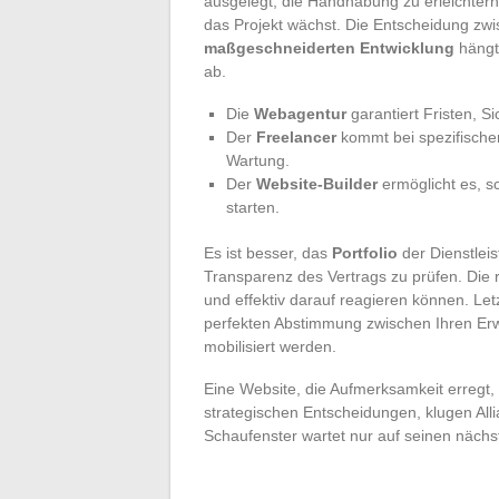
ausgelegt, die Handhabung zu erleichtern
das Projekt wächst. Die Entscheidung zw
maßgeschneiderten Entwicklung
hängt 
ab.
Die
Webagentur
garantiert Fristen, Si
Der
Freelancer
kommt bei spezifische
Wartung.
Der
Website-Builder
ermöglicht es, s
starten.
Es ist besser, das
Portfolio
der Dienstleis
Transparenz des Vertrags zu prüfen. Die 
und effektiv darauf reagieren können. Let
perfekten Abstimmung zwischen Ihren Er
mobilisiert werden.
Eine Website, die Aufmerksamkeit erregt, 
strategischen Entscheidungen, klugen Allia
Schaufenster wartet nur auf seinen nächs