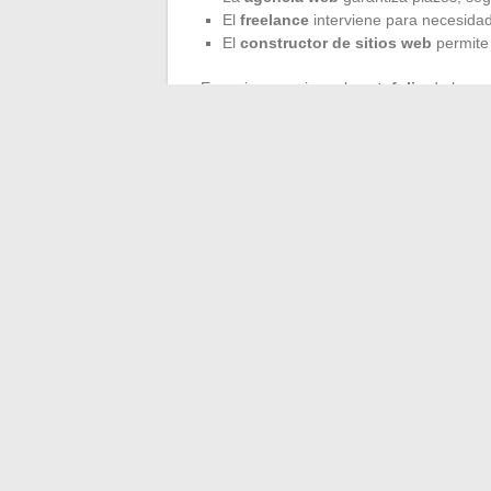
El
freelance
interviene para necesidad
El
constructor de sitios web
permite 
Es mejor examinar el
portafolio
de los pr
del contrato. Los más pertinentes son a
responder a ellas con eficacia. Al final, e
entre sus expectativas y las competencia
Un sitio web que capta la atención no deb
acertadas y una visión clara. La vitrina di
fuera el correcto?
←
Coches deportivos: ¿cómo elegir el
¿Es realmente necesario