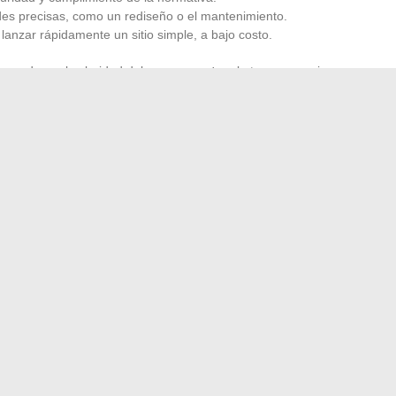
es precisas, como un rediseño o el mantenimiento.
lanzar rápidamente un sitio simple, a bajo costo.
oveedores, la claridad del
presupuesto
y la transparencia
quellos que comprenden sus problemáticas y saben
l éxito de un proyecto web se basa en la alineación perfecta
s movilizadas en cada etapa.
e nada al azar: nace de elecciones estratégicas, alianzas
gital ideal no espera más que su próximo visitante, ¿y si ese
 modelo adecuado?
 un certificado médico para asistir a clases de Pilates?
→