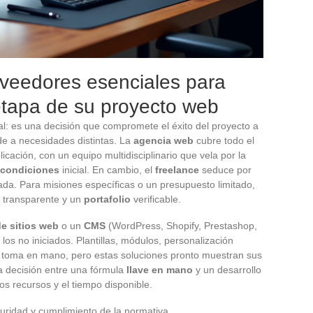
veedores esenciales para
etapa de su proyecto web
al: es una decisión que compromete el éxito del proyecto a
nde a necesidades distintas. La
agencia web
cubre todo el
licación, con un equipo multidisciplinario que vela por la
 condiciones
inicial. En cambio, el
freelance
seduce por
zada. Para misiones específicas o un presupuesto limitado,
transparente y un
portafolio
verificable.
e sitios web
o un
CMS
(WordPress, Shopify, Prestashop,
 los no iniciados. Plantillas, módulos, personalización
 la toma en mano, pero estas soluciones pronto muestran sus
La decisión entre una fórmula
llave en mano
y un desarrollo
s recursos y el tiempo disponible.
uridad y cumplimiento de la normativa.