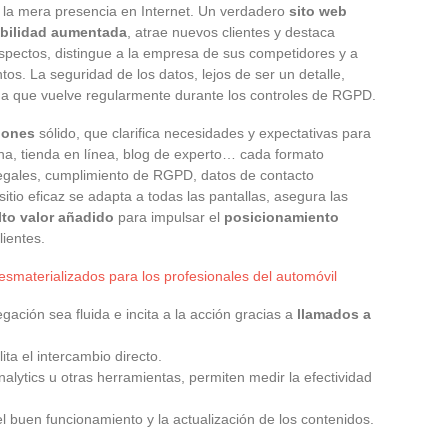
a la mera presencia en Internet. Un verdadero
sito web
ibilidad aumentada
, atrae nuevos clientes y destaca
rospectos, distingue a la empresa de sus competidores y a
tos. La seguridad de los datos, lejos de ser un detalle,
ma que vuelve regularmente durante los controles de RGPD.
iones
sólido, que clarifica necesidades y expectativas para
trina, tienda en línea, blog de experto… cada formato
legales, cumplimiento de RGPD, datos de contacto
sitio eficaz se adapta a todas las pantallas, asegura las
lto valor añadido
para impulsar el
posicionamiento
lientes.
esmaterializados para los profesionales del automóvil
ación sea fluida e incita a la acción gracias a
llamados a
lita el intercambio directo.
nalytics u otras herramientas, permiten medir la efectividad
l buen funcionamiento y la actualización de los contenidos.