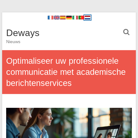
Deways
Nieuws
Optimaliseer uw professionele
communicatie met academische
berichtenservices