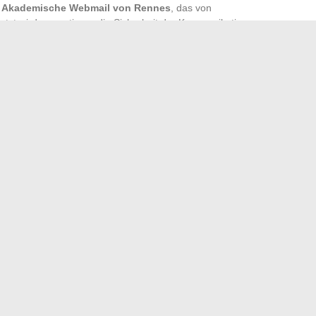
s
Akademische Webmail von Rennes
, das von
tzt wird, garantieren die Sicherheit der Kommunikation.
gsgrenze
sorgt dafür, dass große Dateien effizient
Systems zu beeinträchtigen.
 Support unerlässlich. Chloé, Mitglied des
 Lille, berichtet: „Das Support-Team löst häufige
sere Aufgaben konzentrieren können.“
dieses Jahr
elche Lösungen für eine bessere interne