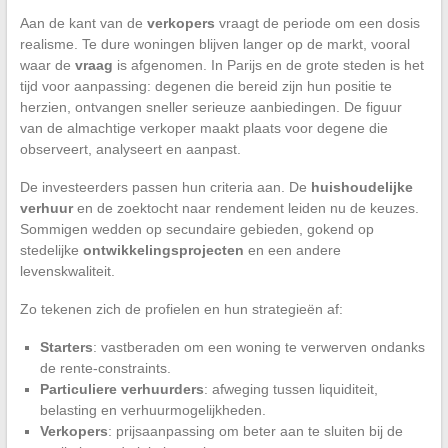
Aan de kant van de
verkopers
vraagt de periode om een dosis
realisme. Te dure woningen blijven langer op de markt, vooral
waar de
vraag
is afgenomen. In Parijs en de grote steden is het
tijd voor aanpassing: degenen die bereid zijn hun positie te
herzien, ontvangen sneller serieuze aanbiedingen. De figuur
van de almachtige verkoper maakt plaats voor degene die
observeert, analyseert en aanpast.
De investeerders passen hun criteria aan. De
huishoudelijke
verhuur
en de zoektocht naar rendement leiden nu de keuzes.
Sommigen wedden op secundaire gebieden, gokend op
stedelijke
ontwikkelingsprojecten
en een andere
levenskwaliteit.
Zo tekenen zich de profielen en hun strategieën af:
Starters
: vastberaden om een woning te verwerven ondanks
de rente-constraints.
Particuliere verhuurders
: afweging tussen liquiditeit,
belasting en verhuurmogelijkheden.
Verkopers
: prijsaanpassing om beter aan te sluiten bij de