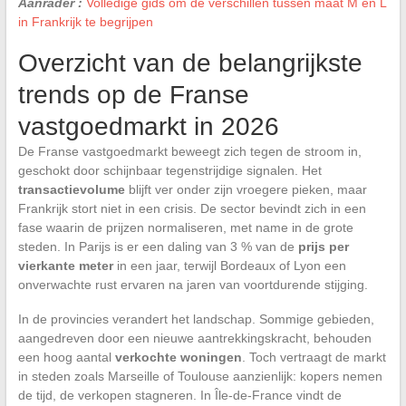
Aanrader :
Volledige gids om de verschillen tussen maat M en L
in Frankrijk te begrijpen
Overzicht van de belangrijkste
trends op de Franse
vastgoedmarkt in 2026
De Franse vastgoedmarkt beweegt zich tegen de stroom in,
geschokt door schijnbaar tegenstrijdige signalen. Het
transactievolume
blijft ver onder zijn vroegere pieken, maar
Frankrijk stort niet in een crisis. De sector bevindt zich in een
fase waarin de prijzen normaliseren, met name in de grote
steden. In Parijs is er een daling van 3 % van de
prijs per
vierkante meter
in een jaar, terwijl Bordeaux of Lyon een
onverwachte rust ervaren na jaren van voortdurende stijging.
In de provincies verandert het landschap. Sommige gebieden,
aangedreven door een nieuwe aantrekkingskracht, behouden
een hoog aantal
verkochte woningen
. Toch vertraagt de markt
in steden zoals Marseille of Toulouse aanzienlijk: kopers nemen
de tijd, de verkopen stagneren. In Île-de-France vindt de