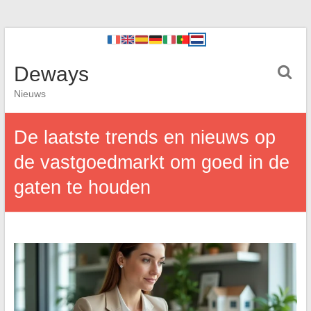
Deways
Nieuws
De laatste trends en nieuws op
de vastgoedmarkt om goed in de
gaten te houden