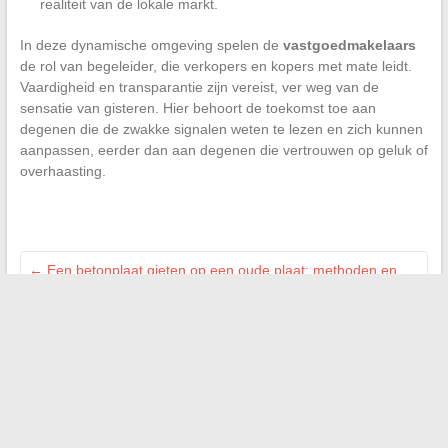
realiteit van de lokale markt.
In deze dynamische omgeving spelen de
vastgoedmakelaars
de rol van begeleider, die verkopers en kopers met mate leidt.
Vaardigheid en transparantie zijn vereist, ver weg van de
sensatie van gisteren. Hier behoort de toekomst toe aan
degenen die de zwakke signalen weten te lezen en zich kunnen
aanpassen, eerder dan aan degenen die vertrouwen op geluk of
overhaasting.
←
Een betonplaat gieten op een oude plaat: methoden en
tips
Tips en geheimen voor een ontspannen leven als moeder
van tweelingen
→
Zoeken