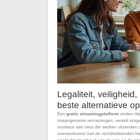
Legaliteit, veiligheid,
beste alternatieve o
Een
gratis streamingplatform
vinden dat
onaangename verrassingen, vereist enige 
voorkeur aan sites die werken uitzenden d
overeenkomst met de rechthebbenden he
angst dat de inhoud van de ene op de an