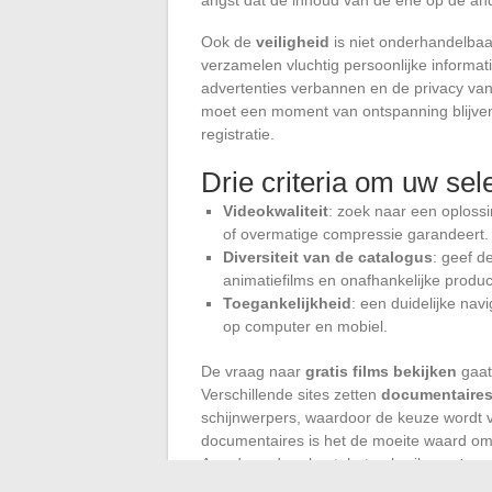
Ook de
veiligheid
is niet onderhandelbaa
verzamelen vluchtig persoonlijke informati
advertenties verbannen en de privacy van
moet een moment van ontspanning blijven
registratie.
Drie criteria om uw sele
Videokwaliteit
: zoek naar een oplossi
of overmatige compressie garandeert.
Diversiteit van de catalogus
: geef d
animatiefilms en onafhankelijke prod
Toegankelijkheid
: een duidelijke nav
op computer en mobiel.
De vraag naar
gratis films bekijken
gaat
Verschillende sites zetten
documentaires
schijnwerpers, waardoor de keuze wordt ve
documentaires is het de moeite waard om 
Aan de andere kant, het gebruik van
truc
schermrecorders valt buiten het wettelij