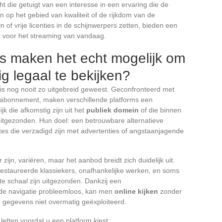
t die getuigt van een interesse in een ervaring die de
 op het gebied van kwaliteit of de rijkdom van de
 of vrije licenties in de schijnwerpers zetten, bieden een
g voor het streaming van vandaag.
ms maken het echt mogelijk om
ig legaal te bekijken?
is nog nooit zo uitgebreid geweest. Geconfronteerd met
 abonnement, maken verschillende platforms een
jk die afkomstig zijn uit het
publiek domein
of die binnen
 uitgezonden. Hun doel: een betrouwbare alternatieve
ites die verzadigd zijn met advertenties of angstaanjagende
zijn, variëren, maar het aanbod breidt zich duidelijk uit.
estaureerde klassiekers, onafhankelijke werken, en soms
te schaal zijn uitgezonden. Dankzij een
de navigatie probleemloos, kan men
online kijken
zonder
e gegevens niet overmatig geëxploiteerd.
 letten voordat u een platform kiest: