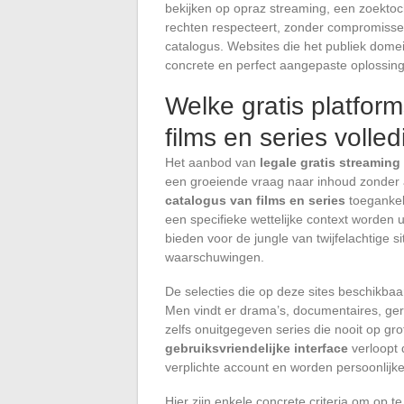
bekijken op opraz streaming, een zoektoch
rechten respecteert, zonder compromissen
catalogus. Websites die het publiek domein
concrete en perfect aangepaste oplossin
Welke gratis platfor
films en series volled
Het aanbod van
legale gratis streaming
een groeiende vraag naar inhoud zonder
catalogus van films en series
toegankeli
een specifieke wettelijke context worden
bieden voor de jungle van twijfelachtige s
waarschuwingen.
De selecties die op deze sites beschikbaar 
Men vindt er drama’s, documentaires, ger
zelfs onuitgegeven series die nooit op gro
gebruiksvriendelijke interface
verloopt 
verplichte account en worden persoonlijk
Hier zijn enkele concrete criteria om op te