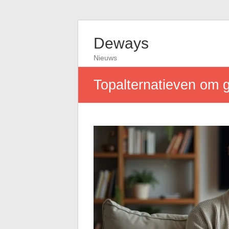
Deways
Nieuws
Topalternatieven om g