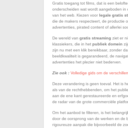
Gratis toegang tot films, dat is een belo
onderscheiden wat wordt aangeboden in
van het web. Kiezen voor
legale gratis 
die de makers respecteert, de productie
advertenties, pirated content of allerlei so
De wereld van
gratis streaming
ziet er n
klassiekers, die in het
publiek domein
zi
zijn nu met een klik bereikbaar, zonder da
beeldkwaliteit is gegarandeerd, de navigat
advertenties het plezier niet bederven.
Zie ook :
Volledige gids om de verschille
Deze verandering is geen toeval. Het is he
als van de rechthebbenden, om het publie
aan de ene kant gerestaureerde en erfgoe
de radar van de grote commerciële platfor
Om het aanbod te filteren, is het belangr
door de oorsprong van de werken en de be
rigoureuze aanpak die bijvoorbeeld de zo