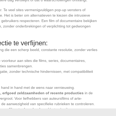
r. Te veel sites vermenigvuldigen pop-up vensters of
e. Het is beter om alternatieven te kiezen die intrusieve
 gebruikers respecteren. Een film of documentaire bekijken
, zonder onderbrekingen of verplichting tot gedwongen
ctie te verfijnen:
ng die een scherp beeld, constante resolutie, zonder verlies
e voorkeur aan sites die films, series, documentaires,
ucties samenbrengen.
igatie, zonder technische hindernissen, met compatibiliteit
 hand in hand met de wens naar vernieuwing.
, erfgoed zeldzaamheden of recente producties
in de
rgroot. Voor liefhebbers van auteursfilms of arte-
de aanwezigheid van specifieke rubrieken te controleren.
s om films te downloaden
of het gebruik van
ke kader: open toegang rechtvaardigt geen ongeautoriseerde