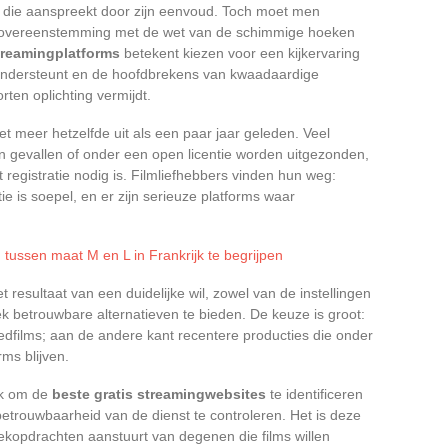
fte die aanspreekt door zijn eenvoud. Toch moet men
 overeenstemming met de wet van de schimmige hoeken
streamingplatforms
betekent kiezen voor een kijkervaring
 ondersteunt en de hoofdbrekens van kwaadaardige
orten oplichting vermijdt.
iet meer hetzelfde uit als een paar jaar geleden. Veel
jn gevallen of onder een open licentie worden uitgezonden,
t registratie nodig is. Filmliefhebbers vinden hun weg:
ie is soepel, en er zijn serieuze platforms waar
n tussen maat M en L in Frankrijk te begrijpen
t resultaat van een duidelijke wil, zowel van de instellingen
k betrouwbare alternatieven te bieden. De keuze is groot:
dfilms; aan de andere kant recentere producties die onder
ms blijven.
ijk om de
beste gratis streamingwebsites
te identificeren
trouwbaarheid van de dienst te controleren. Het is deze
ekopdrachten aanstuurt van degenen die films willen