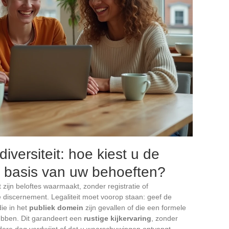
 diversiteit: hoe kiest u de
p basis van uw behoeften?
 zijn beloftes waarmaakt, zonder registratie of
discernement. Legaliteit moet voorop staan: geef de
ie in het
publiek domein
zijn gevallen of die een formele
bben. Dit garandeert een
rustige kijkervaring
, zonder
dere dag verdwijnt of dat u waarschuwingen ontvangt.