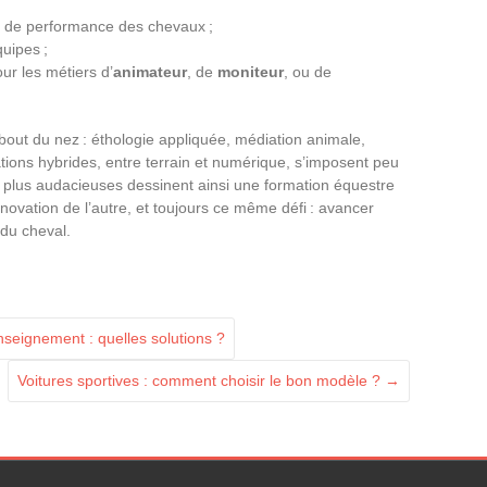
t de performance des chevaux ;
quipes ;
ur les métiers d’
animateur
, de
moniteur
, ou de
 bout du nez : éthologie appliquée, médiation animale,
ions hybrides, entre terrain et numérique, s’imposent peu
s plus audacieuses dessinent ainsi une formation équestre
innovation de l’autre, et toujours ce même défi : avancer
 du cheval.
seignement : quelles solutions ?
Voitures sportives : comment choisir le bon modèle ?
→