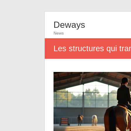
Deways
News
Les structures qui tr