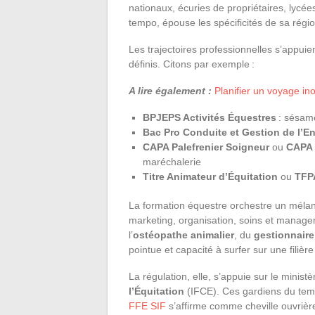
nationaux, écuries de propriétaires, lycé
tempo, épouse les spécificités de sa régi
Les trajectoires professionnelles s’appuie
définis. Citons par exemple :
A lire également :
Planifier un voyage ino
BPJEPS Activités Équestres
: sésame
Bac Pro Conduite et Gestion de l’En
CAPA Palefrenier Soigneur
ou
CAPA 
maréchalerie
Titre Animateur d’Équitation
ou
TFP
La formation équestre orchestre un mélang
marketing, organisation, soins et manag
l’
ostéopathe animalier
, du
gestionnaire
pointue et capacité à surfer sur une filière
La régulation, elle, s’appuie sur le ministèr
l’Équitation
(IFCE). Ces gardiens du temple
FFE SIF
s’affirme comme cheville ouvrière