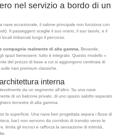
ro nel servizio a bordo di un
una nave eccezionale, il salone principale non funziona con
ti). Il passeggero sceglie il suo orario, il suo tavolo, e il
 locali imbarcati lungo il percorso.
 le compagnie realmente di alta gamma.
Bevande,
li spazi benessere: tutto è integrato. Questo modello «
dente del prezzo di base a cui si aggiungono centinaia di
 sulle navi premium classiche.
architettura interna
notevolmente da un segmento all’altro. Su una nave
ente di un balcone privato, di uno spazio salotto separato
rghiero terrestre di alta gamma.
to la superficie. Una nave ben progettata separa i flussi di
lioteca, bar) non servono da corridoio di transito verso le
, limita gli incroci e rafforza la sensazione di intimità,
ie.