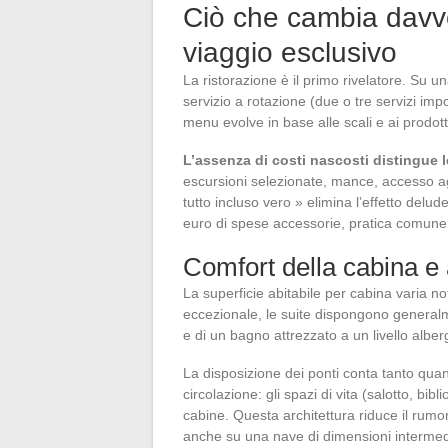
Ciò che cambia davve
viaggio esclusivo
La ristorazione è il primo rivelatore. Su 
servizio a rotazione (due o tre servizi impos
menu evolve in base alle scali e ai prodotti
L’assenza di costi nascosti distingue
escursioni selezionate, mance, accesso ag
tutto incluso vero » elimina l’effetto delu
euro di spese accessorie, pratica comune
Comfort della cabina e 
La superficie abitabile per cabina varia 
eccezionale, le suite dispongono generalm
e di un bagno attrezzato a un livello albe
La disposizione dei ponti conta tanto quan
circolazione: gli spazi di vita (salotto, bib
cabine. Questa architettura riduce il rumore
anche su una nave di dimensioni intermed