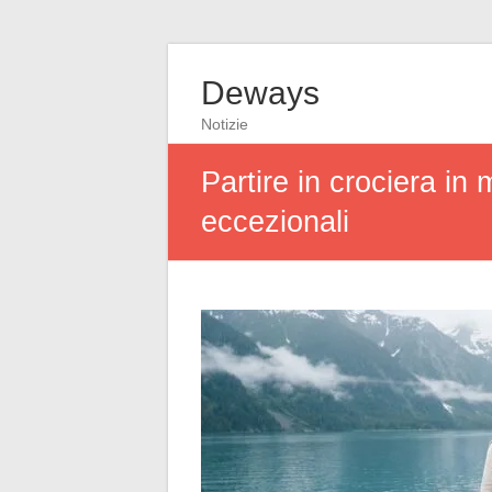
Deways
Notizie
Partire in crociera i
eccezionali