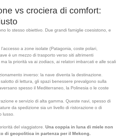
one vs crociera di comfort:
iusto
no lo stesso obiettivo. Due grandi famiglie coesistono, e
a l’accesso a zone isolate (Patagonia, coste polari,
ave è un mezzo di trasporto verso siti altrimenti
ma la priorità va ai zodiacs, ai relatori imbarcati e alle scali
ionamento inverso: la nave diventa la destinazione.
salotto di lettura, gli spazi benessere prevalgono sulla
attraversano spesso il Mediterraneo, la Polinesia o le coste
azione e servizio di alta gamma. Queste navi, spesso di
ture da spedizione sia un livello di ristorazione o di
o lusso.
priorità del viaggiatore.
Una coppia in luna di miele non
o di geopolitica in partenza per il Mekong.