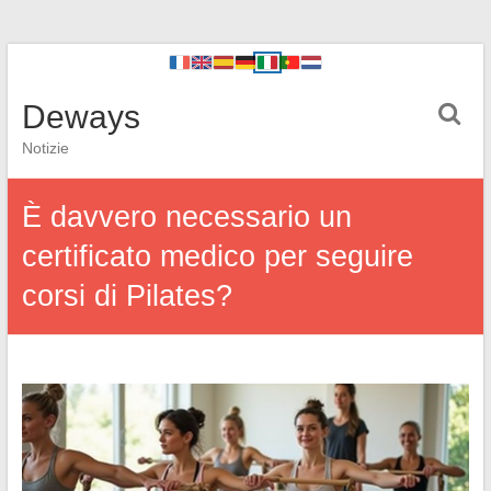
Deways
Notizie
È davvero necessario un
certificato medico per seguire
corsi di Pilates?