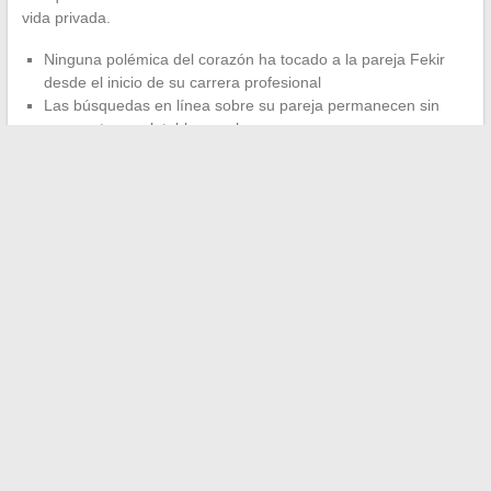
vida privada.
Ninguna polémica del corazón ha tocado a la pareja Fekir
desde el inicio de su carrera profesional
Las búsquedas en línea sobre su pareja permanecen sin
respuestas explotables por la prensa
Su valor de mercado y su imagen de marca se basan
únicamente en el terreno de juego
El modelo Fekir sigue siendo minoritario en el fútbol francés y
en La Liga, pero funciona. En un deporte donde la exposición
de la vida privada se ha convertido en una palanca comercial,
elegir la invisibilidad constituye una forma de control radical
sobre su propio relato.
←
Ideas e inspiraciones para realzar tu interior con las
tendencias decorativas actuales
Descarga tu etiqueta de equipaje para imprimir para la SNCF