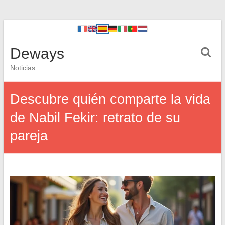
Deways
Noticias
Descubre quién comparte la vida
de Nabil Fekir: retrato de su
pareja