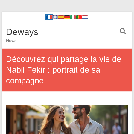
Deways
News
Découvrez qui partage la vie de
Nabil Fekir : portrait de sa
compagne