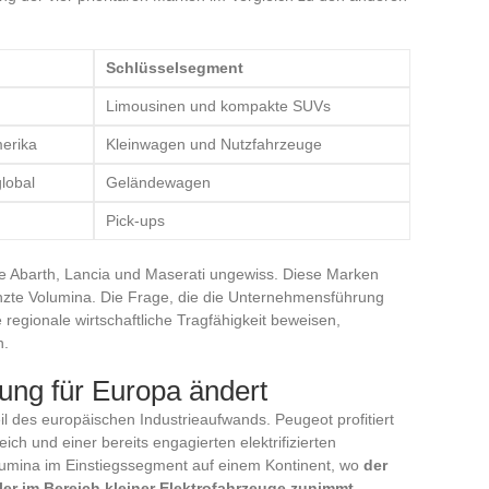
Schlüsselsegment
Limousinen und kompakte SUVs
erika
Kleinwagen und Nutzfahrzeuge
lobal
Geländewagen
Pick-ups
wie Abarth, Lancia und Maserati ungewiss. Diese Marken
enzte Volumina. Die Frage, die die Unternehmensführung
e regionale wirtschaftliche Tragfähigkeit beweisen,
n.
ung für Europa ändert
l des europäischen Industrieaufwands. Peugeot profitiert
ich und einer bereits engagierten elektrifizierten
Volumina im Einstiegssegment auf einem Kontinent, wo
der
er im Bereich kleiner Elektrofahrzeuge zunimmt
.