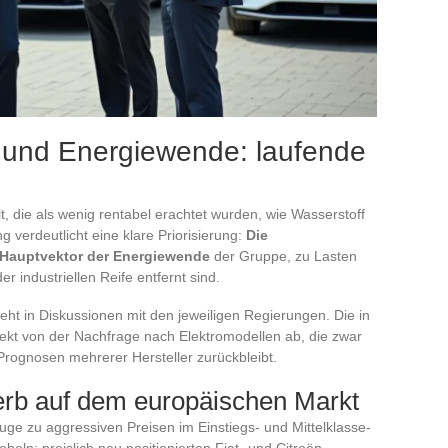
 und Energiewende: laufende
t, die als wenig rentabel erachtet wurden, wie Wasserstoff
ng verdeutlicht eine klare Priorisierung:
Die
er Hauptvektor der Energiewende
der Gruppe, zu Lasten
r industriellen Reife entfernt sind.
teht in Diskussionen mit den jeweiligen Regierungen. Die in
ekt von der Nachfrage nach Elektromodellen ab, die zwar
Prognosen mehrerer Hersteller zurückbleibt.
rb auf dem europäischen Markt
uge zu aggressiven Preisen im Einstiegs- und Mittelklasse-
ebeln: preislich neu positionierten Fiat- und Citroën-