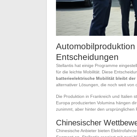
Automobilproduktion
Entscheidungen
Stellantis hat einige Programme eingestell
für die leichte Mobilität. Diese Entscheidu
batterieelektrische Mobilität bleibt d
alternativer Lösungen, die noch weit von de
Die Produktion in Frankreich und Italien s
Europa produzierten Volumina hängen dir
zunimmt, aber hinter den ursprünglichen 
Chinesischer Wettbewe
Chinesische Anbieter bieten Elektrofahrze
Segment an. Stellantis reagiert mit zwei H