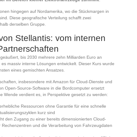
tionen hingegen auf Nordamerika, wo die Stückmargen in
d. Diese geografische Verteilung schafft zwei
erhalb derselben Gruppe.
on Stellantis: vom internen
 Partnerschaften
n geäußert, bis 2030 mehrere zehn Milliarden Euro an
es massiv interne Lösungen entwickelt. Dieser Kurs wurde
sten eines gemischten Ansatzes.
rschaften, insbesondere mit Amazon für Cloud-Dienste und
n von Open-Source-Software in die Bordcomputer ersetzt
ese Wende verdient es, in Perspektive gesetzt zu werden:
erhebliche Ressourcen ohne Garantie für eine schnelle
tualisierungszyklen kurz sind
ht den Zugang zu einer bereits dimensionierten Cloud-
für Rechenzentren und die Verarbeitung von Fahrzeugdaten