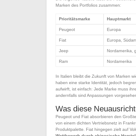
Marken des Portfolios zusammen:
Prioritätsmarke
Hauptmarkt
Peugeot
Europa
Fiat
Europa, Südam
Jeep
Nordamerika, g
Ram
Nordamerika
In Italien bleibt die Zukunft von Marken 
haben eine starke Identität, jedoch begr
aufwirft, ist einfach: Jede Marke muss ihr
andernfalls sind Anpassungen vorgesehe
Was diese Neuausricht
Peugeot und Fiat absorbieren den Großtei
von einem dichten Vertriebsnetz in Frankre
Produktpalette. Fiat hingegen zielt auf 
Wettbewerb durch chinesische Herstell