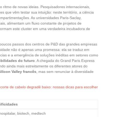
o ritmo de novas ideias. Pesquisadores internacionais,
que vêm testar sua intuição: neste território, a ciência
mpartimentações. As universidades Paris-Saclay,
ais, alimentam um fluxo constante de projetos de
formam este cluster em uma verdadeira incubadora de
 poucos passos dos centros de P&D das grandes empresas
ximidade não é apenas uma promessa: ela se traduz em
ncias e a emergência de soluções inéditas em setores como
bilidades do futuro
. A chegada do Grand Paris Express
do ainda mais estreitamente os diferentes atores do
ilicon Valley francês
, mas sem renunciar à diversidade
corte de cabelo degradê baixo: nossas dicas para escolher
ificidades
ospitalar, biotech, medtech