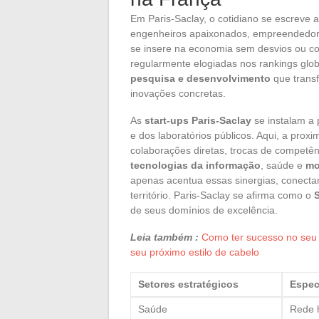
Em Paris-Saclay, o cotidiano se escreve a
engenheiros apaixonados, empreendedores 
se insere na economia sem desvios ou co
regularmente elogiadas nos rankings glob
pesquisa e desenvolvimento
que trans
inovações concretas.
As
start-ups Paris-Saclay
se instalam a
e dos laboratórios públicos. Aqui, a pro
colaborações diretas, trocas de competê
tecnologias da informação
, saúde e
mo
apenas acentua essas sinergias, conectan
território. Paris-Saclay se afirma como o
S
de seus domínios de excelência.
Leia também :
Como ter sucesso no seu 
seu próximo estilo de cabelo
Setores estratégicos
Espec
Saúde
Rede h