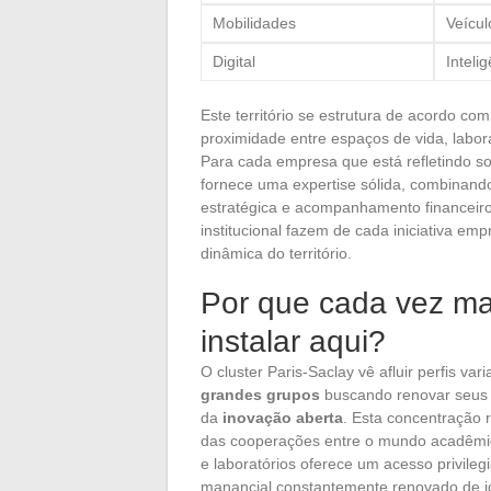
Mobilidades
Veícul
Digital
Inteli
Este território se estrutura de acordo co
proximidade entre espaços de vida, laborat
Para cada empresa que está refletindo so
fornece uma expertise sólida, combinando
estratégica e acompanhamento financeiro.
institucional fazem de cada iniciativa e
dinâmica do território.
Por que cada vez m
instalar aqui?
O cluster Paris-Saclay vê afluir perfis var
grandes grupos
buscando renovar seus 
da
inovação aberta
. Esta concentração 
das cooperações entre o mundo acadêmico
e laboratórios oferece um acesso privileg
manancial constantemente renovado de jo