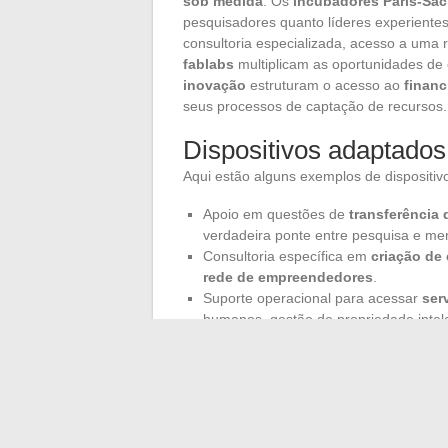
sob medida
. Os
incubadores Paris-Sac
pesquisadores quanto líderes experiente
consultoria especializada, acesso a uma 
fablabs
multiplicam as oportunidades de
inovação
estruturam o acesso ao
finan
seus processos de captação de recursos.
Dispositivos adaptados
Aqui estão alguns exemplos de dispositivo
Apoio em questões de
transferência 
verdadeira ponte entre pesquisa e me
Consultoria específica em
criação de
rede de empreendedores
.
Suporte operacional para acessar
ser
humanos, gestão de propriedade intele
O ecossistema Paris-Saclay se baseia em
essas estruturas de apoio. As trocas entr
e empresas desenham um território onde 
modelos econômicos se aceleram. Graças
forma duradoura em um
ecossistema cie