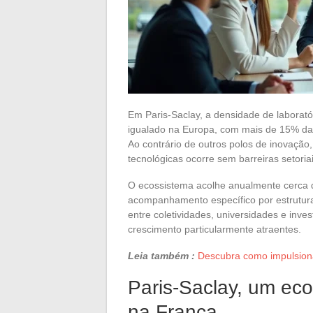
Em Paris-Saclay, a densidade de laborató
igualado na Europa, com mais de 15% da p
Ao contrário de outros polos de inovação,
tecnológicas ocorre sem barreiras setori
O ecossistema acolhe anualmente cerca 
acompanhamento específico por estrutura
entre coletividades, universidades e inv
crescimento particularmente atraentes.
Leia também :
Descubra como impulsion
Paris-Saclay, um ec
na França