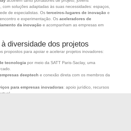
lay
acolhem tanto portadores de projeto, jovens
s, com soluções adaptadas às suas necessidades: espaços,
rede de especialistas. Os
terceiros-lugares de inovação
e
 encontro e experimentação. Os
aceleradores de
ciamento da inovação
e acompanham as empresas em
 à diversidade dos projetos
s propostos para apoiar e acelerar projetos inovadores:
de tecnologia
por meio da SATT Paris-Saclay, uma
rcado.
 empresas deeptech
e conexão direta com os membros da
viços para empresas inovadoras
: apoio jurídico, recursos
ctual.
 uma verdadeira lógica de co-inovação, orquestrada por
e universidades, centros de
pesquisa e desenvolvimento
a circulação do conhecimento e a criação de novos
 a esses dispositivos, cada empresa pode se ancorar de
ntífico
vivo, aberto e pronto para enfrentar os desafios do