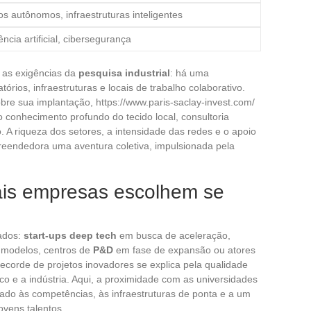
os autônomos, infraestruturas inteligentes
gência artificial, cibersegurança
m as exigências da
pesquisa industrial
: há uma
órios, infraestruturas e locais de trabalho colaborativo.
bre sua implantação, https://www.paris-saclay-invest.com/
 conhecimento profundo do tecido local, consultoria
 A riqueza dos setores, a intensidade das redes e o apoio
mpreendedora uma aventura coletiva, impulsionada pela
ais empresas escolhem se
iados:
start-ups deep tech
em busca de aceleração,
modelos, centros de
P&D
em fase de expansão ou atores
recorde de projetos inovadores se explica pela qualidade
 e a indústria. Aqui, a proximidade com as universidades
iado às competências, às infraestruturas de ponta e a um
vens talentos.