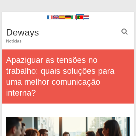
Deways
Notícias
Apaziguar as tensões no
trabalho: quais soluções para
uma melhor comunicação
interna?