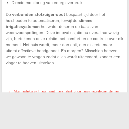
Directe monitoring van energieverbruik
De
verbonden stofzuigerrobot
bespaart tijd door het
huishouden te automatiseren, terwijl de
slimme
irrigatiesystemen
het water doseren op basis van
weersvoorspellingen. Deze innovaties, die nu overal aanwezig
zijn, hertekenen onze relatie met comfort en de controle over elk
moment. Het huis wordt, meer dan ooit, een discrete maar
uiterst effectieve bondgenoot. En morgen? Misschien hoeven
we gewoon te vragen zodat alles wordt uitgevoerd, zonder een
vinger te hoeven uitsteken.
←
Mannelijke schoonheid: prioriteit voor gespecialiseerde en
effectieve verzorging
De structuren die de paardrijopleiding in Frankrijk
transformeren
→