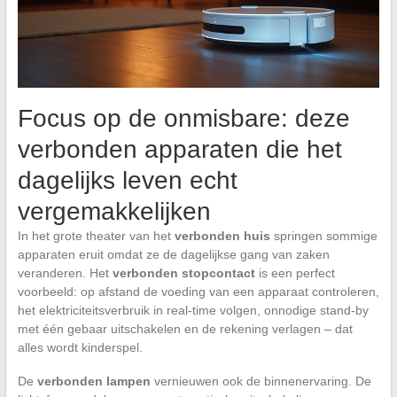
Focus op de onmisbare: deze
verbonden apparaten die het
dagelijks leven echt
vergemakkelijken
In het grote theater van het
verbonden huis
springen sommige
apparaten eruit omdat ze de dagelijkse gang van zaken
veranderen. Het
verbonden stopcontact
is een perfect
voorbeeld: op afstand de voeding van een apparaat controleren,
het elektriciteitsverbruik in real-time volgen, onnodige stand-by
met één gebaar uitschakelen en de rekening verlagen – dat
alles wordt kinderspel.
De
verbonden lampen
vernieuwen ook de binnenervaring. De