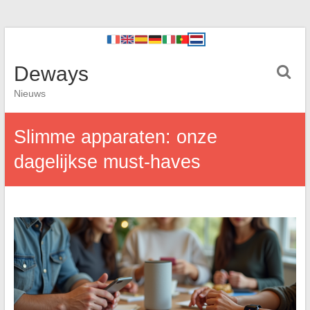
Deways
Nieuws
Slimme apparaten: onze
dagelijkse must-haves