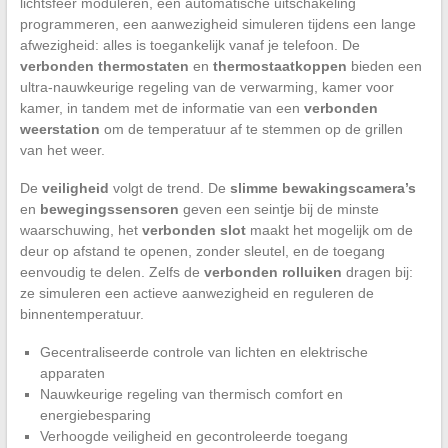
lichtsfeer moduleren, een automatische uitschakeling
programmeren, een aanwezigheid simuleren tijdens een lange
afwezigheid: alles is toegankelijk vanaf je telefoon. De
verbonden thermostaten
en
thermostaatkoppen
bieden een
ultra-nauwkeurige regeling van de verwarming, kamer voor
kamer, in tandem met de informatie van een
verbonden
weerstation
om de temperatuur af te stemmen op de grillen
van het weer.
De
veiligheid
volgt de trend. De
slimme bewakingscamera’s
en
bewegingssensoren
geven een seintje bij de minste
waarschuwing, het
verbonden slot
maakt het mogelijk om de
deur op afstand te openen, zonder sleutel, en de toegang
eenvoudig te delen. Zelfs de
verbonden rolluiken
dragen bij:
ze simuleren een actieve aanwezigheid en reguleren de
binnentemperatuur.
Gecentraliseerde controle van lichten en elektrische
apparaten
Nauwkeurige regeling van thermisch comfort en
energiebesparing
Verhoogde veiligheid en gecontroleerde toegang