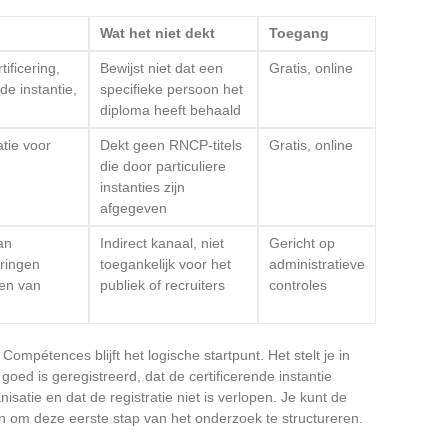
Wat het niet dekt
Toegang
ificering,
Bewijst niet dat een
Gratis, online
de instantie,
specifieke persoon het
diploma heeft behaald
atie voor
Dekt geen RNCP-titels
Gratis, online
die door particuliere
instanties zijn
afgegeven
an
Indirect kanaal, niet
Gericht op
eringen
toegankelijk voor het
administratieve
ten van
publiek of recruiters
controles
mpétences blijft het logische startpunt. Het stelt je in
g goed is geregistreerd, dat de certificerende instantie
tie en dat de registratie niet is verlopen. Je kunt de
 om deze eerste stap van het onderzoek te structureren.