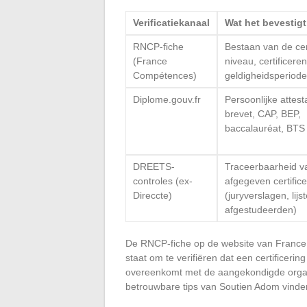
Verificatiekanaal
Wat het bevestigt
RNCP-fiche
Bestaan van de cert
(France
niveau, certificeren
Compétences)
geldigheidsperiode
Diplome.gouv.fr
Persoonlijke attest
brevet, CAP, BEP,
baccalauréat, BTS
DREETS-
Traceerbaarheid v
controles (ex-
afgegeven certific
Direccte)
(juryverslagen, lijs
afgestudeerden)
De RNCP-fiche op de website van France Co
staat om te verifiëren dat een certificerin
overeenkomt met de aangekondigde organisa
betrouwbare tips van Soutien Adom vinden