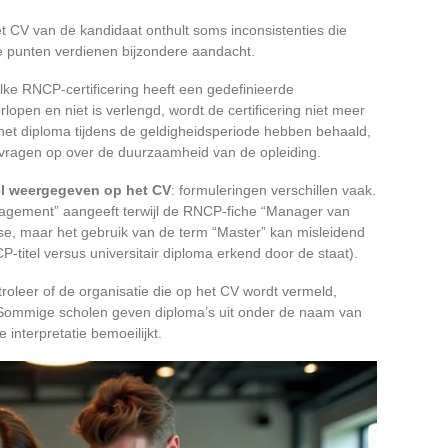
t CV van de kandidaat onthult soms inconsistenties die
ie punten verdienen bijzondere aandacht.
elke RNCP-certificering heeft een gedefinieerde
erlopen en niet is verlengd, wordt de certificering niet meer
het diploma tijdens de geldigheidsperiode hebben behaald,
 vragen op over de duurzaamheid van de opleiding.
tel weergegeven op het CV
: formuleringen verschillen vaak.
nagement” aangeeft terwijl de RNCP-fiche “Manager van
er se, maar het gebruik van de term “Master” kan misleidend
CP-titel versus universitair diploma erkend door de staat).
troleer of de organisatie die op het CV wordt vermeld,
Sommige scholen geven diploma’s uit onder de naam van
 interpretatie bemoeilijkt.