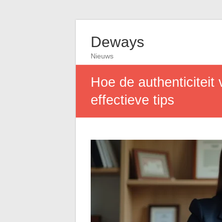
Deways
Nieuws
Hoe de authenticiteit
effectieve tips