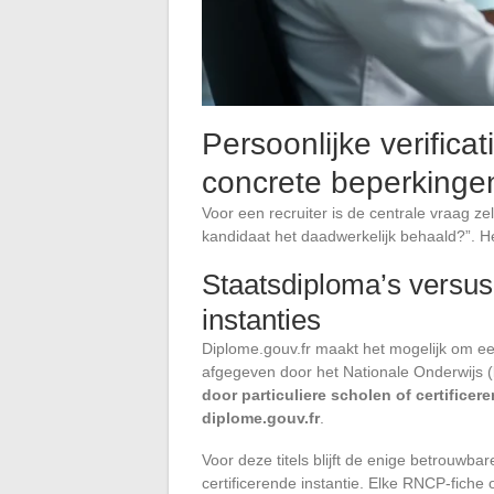
Persoonlijke verific
concrete beperkinge
Voor een recruiter is de centrale vraag ze
kandidaat het daadwerkelijk behaald?”. He
Staatsdiploma’s versus 
instanties
Diplome.gouv.fr maakt het mogelijk om een
afgegeven door het Nationale Onderwijs (
door particuliere scholen of certificer
diplome.gouv.fr
.
Voor deze titels blijft de enige betrouwba
certificerende instantie. Elke RNCP-fic