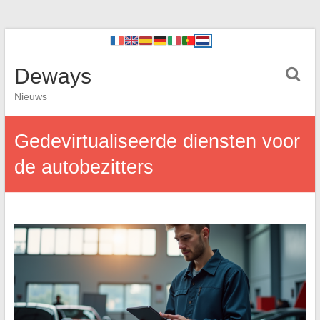
Deways
Nieuws
Gedevirtualiseerde diensten voor
de autobezitters