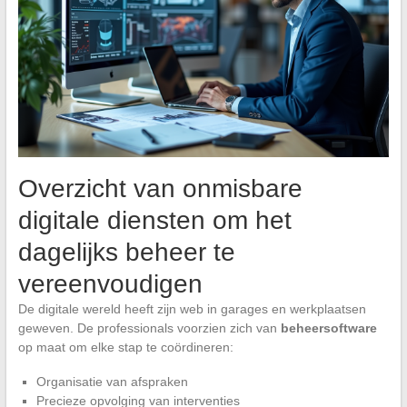
Overzicht van onmisbare
digitale diensten om het
dagelijks beheer te
vereenvoudigen
De digitale wereld heeft zijn web in garages en werkplaatsen
geweven. De professionals voorzien zich van
beheersoftware
op maat om elke stap te coördineren:
Organisatie van afspraken
Precieze opvolging van interventies