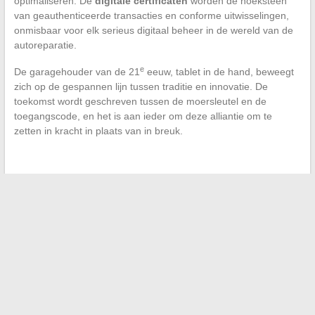
optimaliseren. De
digitale certificaten
worden de hoeksteen
van geauthenticeerde transacties en conforme uitwisselingen,
onmisbaar voor elk serieus digitaal beheer in de wereld van de
autoreparatie.
e
De garagehouder van de 21
eeuw, tablet in de hand, beweegt
zich op de gespannen lijn tussen traditie en innovatie. De
toekomst wordt geschreven tussen de moersleutel en de
toegangscode, en het is aan ieder om deze alliantie om te
zetten in kracht in plaats van in breuk.
←
Personeelsbeheer in het tijdperk van beveiligde portals
Bewindvoering: digitale tools ten dienste van professionals
→
Zoeken