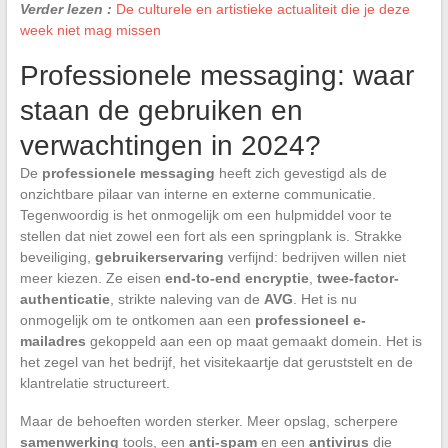
Verder lezen :
De culturele en artistieke actualiteit die je deze
week niet mag missen
Professionele messaging: waar
staan de gebruiken en
verwachtingen in 2024?
De
professionele messaging
heeft zich gevestigd als de
onzichtbare pilaar van interne en externe communicatie.
Tegenwoordig is het onmogelijk om een hulpmiddel voor te
stellen dat niet zowel een fort als een springplank is. Strakke
beveiliging,
gebruikerservaring
verfijnd: bedrijven willen niet
meer kiezen. Ze eisen
end-to-end encryptie
,
twee-factor-
authenticatie
, strikte naleving van de
AVG
. Het is nu
onmogelijk om te ontkomen aan een
professioneel e-
mailadres
gekoppeld aan een op maat gemaakt domein. Het is
het zegel van het bedrijf, het visitekaartje dat geruststelt en de
klantrelatie structureert.
Maar de behoeften worden sterker. Meer opslag, scherpere
samenwerking
tools, een
anti-spam
en een
antivirus
die