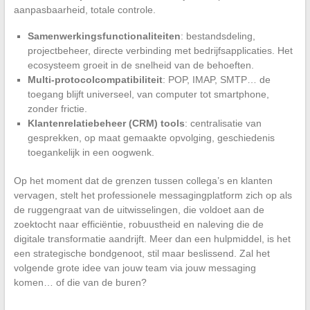
aanpasbaarheid, totale controle.
Samenwerkingsfunctionaliteiten
: bestandsdeling,
projectbeheer, directe verbinding met bedrijfsapplicaties. Het
ecosysteem groeit in de snelheid van de behoeften.
Multi-protocolcompatibiliteit
: POP, IMAP, SMTP… de
toegang blijft universeel, van computer tot smartphone,
zonder frictie.
Klantenrelatiebeheer (CRM) tools
: centralisatie van
gesprekken, op maat gemaakte opvolging, geschiedenis
toegankelijk in een oogwenk.
Op het moment dat de grenzen tussen collega’s en klanten
vervagen, stelt het professionele messagingplatform zich op als
de ruggengraat van de uitwisselingen, die voldoet aan de
zoektocht naar efficiëntie, robuustheid en naleving die de
digitale transformatie aandrijft. Meer dan een hulpmiddel, is het
een strategische bondgenoot, stil maar beslissend. Zal het
volgende grote idee van jouw team via jouw messaging
komen… of die van de buren?