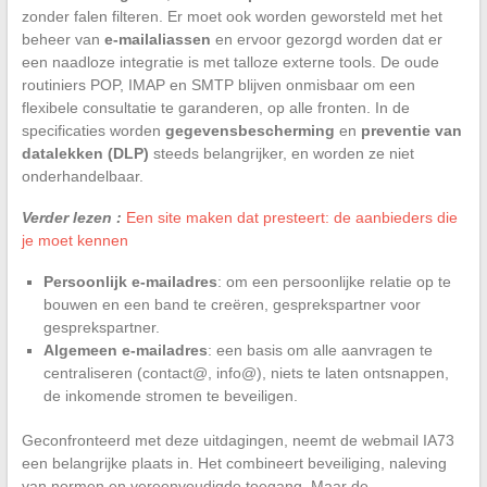
zonder falen filteren. Er moet ook worden geworsteld met het
beheer van
e-mailaliassen
en ervoor gezorgd worden dat er
een naadloze integratie is met talloze externe tools. De oude
routiniers POP, IMAP en SMTP blijven onmisbaar om een
flexibele consultatie te garanderen, op alle fronten. In de
specificaties worden
gegevensbescherming
en
preventie van
datalekken (DLP)
steeds belangrijker, en worden ze niet
onderhandelbaar.
Verder lezen :
Een site maken dat presteert: de aanbieders die
je moet kennen
Persoonlijk e-mailadres
: om een persoonlijke relatie op te
bouwen en een band te creëren, gesprekspartner voor
gesprekspartner.
Algemeen e-mailadres
: een basis om alle aanvragen te
centraliseren (contact@, info@), niets te laten ontsnappen,
de inkomende stromen te beveiligen.
Geconfronteerd met deze uitdagingen, neemt de webmail IA73
een belangrijke plaats in. Het combineert beveiliging, naleving
van normen en vereenvoudigde toegang. Maar de