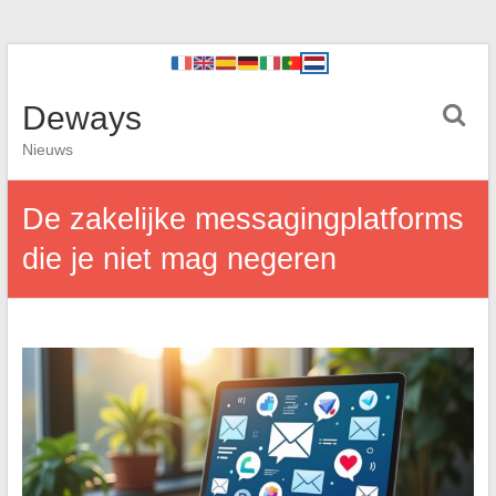
Deways
Nieuws
De zakelijke messagingplatforms
die je niet mag negeren