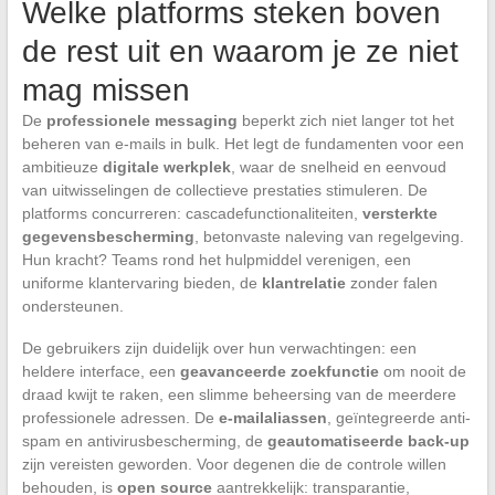
Welke platforms steken boven
de rest uit en waarom je ze niet
mag missen
De
professionele messaging
beperkt zich niet langer tot het
beheren van e-mails in bulk. Het legt de fundamenten voor een
ambitieuze
digitale werkplek
, waar de snelheid en eenvoud
van uitwisselingen de collectieve prestaties stimuleren. De
platforms concurreren: cascadefunctionaliteiten,
versterkte
gegevensbescherming
, betonvaste naleving van regelgeving.
Hun kracht? Teams rond het hulpmiddel verenigen, een
uniforme klantervaring bieden, de
klantrelatie
zonder falen
ondersteunen.
De gebruikers zijn duidelijk over hun verwachtingen: een
heldere interface, een
geavanceerde zoekfunctie
om nooit de
draad kwijt te raken, een slimme beheersing van de meerdere
professionele adressen. De
e-mailaliassen
, geïntegreerde anti-
spam en antivirusbescherming, de
geautomatiseerde back-up
zijn vereisten geworden. Voor degenen die de controle willen
behouden, is
open source
aantrekkelijk: transparantie,