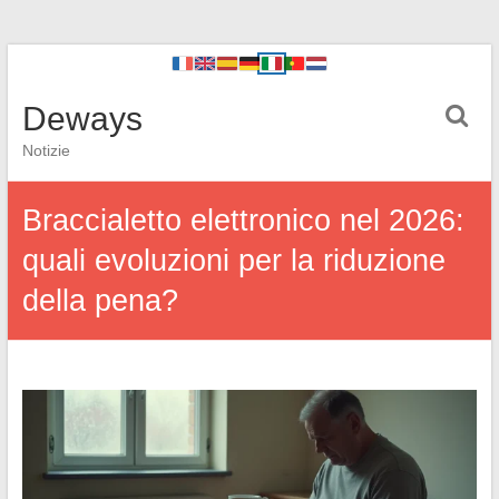
Deways
Notizie
Braccialetto elettronico nel 2026:
quali evoluzioni per la riduzione
della pena?