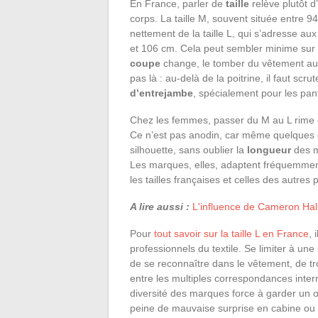
En France, parler de
taille
relève plutôt d
corps. La taille M, souvent située entre 9
nettement de la taille L, qui s’adresse aux
et 106 cm. Cela peut sembler minime sur le
coupe
change, le tomber du vêtement auss
pas là : au-delà de la poitrine, il faut scrut
d’entrejambe
, spécialement pour les pan
Chez les femmes, passer du M au L rime 
Ce n’est pas anodin, car même quelques c
silhouette, sans oublier la
longueur
des m
Les marques, elles, adaptent fréquemment 
les tailles françaises et celles des autre
A lire aussi :
L'influence de Cameron Hal
Pour
tout savoir sur la taille L en France
, 
professionnels du textile. Se limiter à une 
de se reconnaître dans le vêtement, de tr
entre les multiples correspondances intern
diversité des marques force à garder un œ
peine de mauvaise surprise en cabine ou