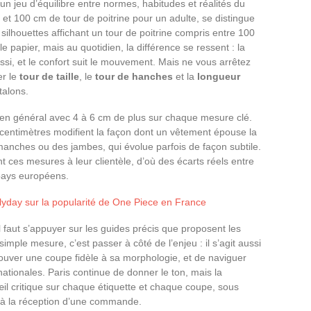
’un jeu d’équilibre entre normes, habitudes et réalités du
4 et 100 cm de tour de poitrine pour un adulte, se distingue
 silhouettes affichant un tour de poitrine compris entre 100
 papier, mais au quotidien, la différence se ressent : la
i, et le confort suit le mouvement. Mais ne vous arrêtez
er le
tour de taille
, le
tour de hanches
et la
longueur
talons.
en général avec 4 à 6 cm de plus sur chaque mesure clé.
entimètres modifient la façon dont un vêtement épouse la
anches ou des jambes, qui évolue parfois de façon subtile.
ces mesures à leur clientèle, d’où des écarts réels entre
s pays européens.
lyday sur la popularité de One Piece en France
il faut s’appuyer sur les guides précis que proposent les
simple mesure, c’est passer à côté de l’enjeu : il s’agit aussi
ouver une coupe fidèle à sa morphologie, et de naviguer
ationales. Paris continue de donner le ton, mais la
il critique sur chaque étiquette et chaque coupe, sous
 à la réception d’une commande.