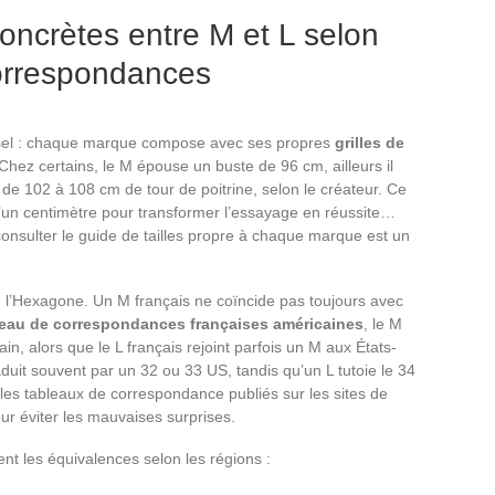
concrètes entre M et L selon
correspondances
ersel : chaque marque compose avec ses propres
grilles de
Chez certains, le M épouse un buste de 96 cm, ailleurs il
 de 102 à 108 cm de tour de poitrine, selon le créateur. Ce
t d’un centimètre pour transformer l’essayage en réussite…
nsulter le guide de tailles propre à chaque marque est un
de l’Hexagone. Un M français ne coïncide pas toujours avec
leau de correspondances françaises américaines
, le M
in, alors que le L français rejoint parfois un M aux États-
duit souvent par un 32 ou 33 US, tandis qu’un L tutoie le 34
es tableaux de correspondance publiés sur les sites de
r éviter les mauvaises surprises.
t les équivalences selon les régions :