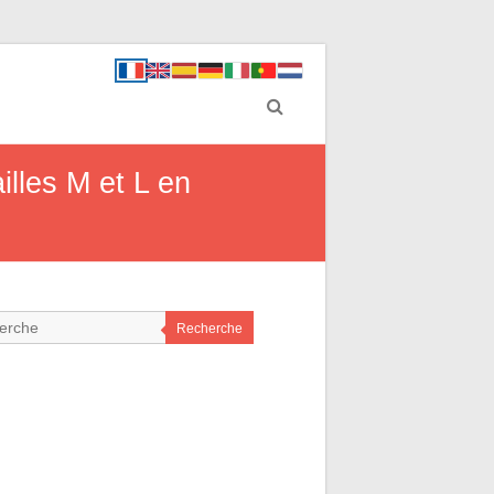
illes M et L en
Recherche