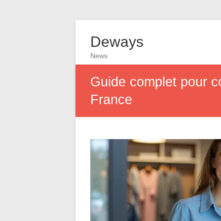
Deways
News
Guide complet pour co
France