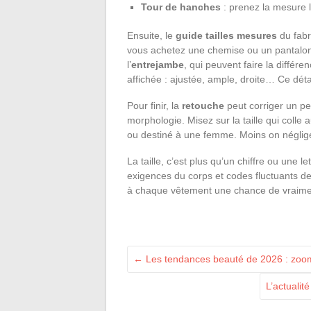
Tour de hanches
: prenez la mesure là
Ensuite, le
guide tailles mesures
du fabri
vous achetez une chemise ou un pantalon
l’
entrejambe
, qui peuvent faire la différ
affichée : ajustée, ample, droite… Ce déta
Pour finir, la
retouche
peut corriger un pe
morphologie. Misez sur la taille qui colle 
ou destiné à une femme. Moins on néglige 
La taille, c’est plus qu’un chiffre ou une le
exigences du corps et codes fluctuants de
à chaque vêtement une chance de vraimen
←
Les tendances beauté de 2026 : zoom s
L’actualit