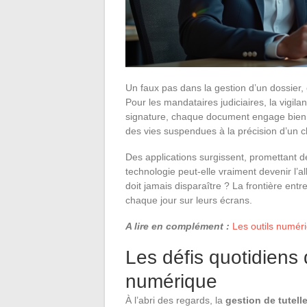
Un faux pas dans la gestion d’un dossier, e
Pour les mandataires judiciaires, la vigi
signature, chaque document engage bien p
des vies suspendues à la précision d’un cl
Des applications surgissent, promettant d
technologie peut-elle vraiment devenir l’al
doit jamais disparaître ? La frontière en
chaque jour sur leurs écrans.
A lire en complément :
Les outils numéri
Les défis quotidiens d
numérique
À l’abri des regards, la
gestion de tutell