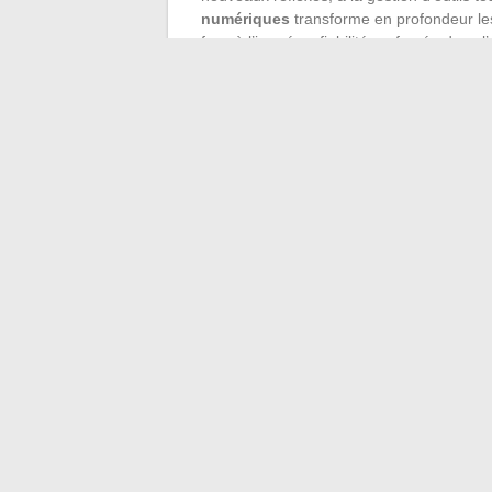
numériques
transforme en profondeur les 
face à l’imprévu, fiabilité renforcée da
technique devient alors une promesse de 
défendent.
Dans ce nouveau paysage, la technologie t
donne la direction. L’algorithme peut accél
regard, ni décider avec le poids du vécu.
reste avant tout une histoire de confianc
←
Les services dématérialisés pour les 
Les plate