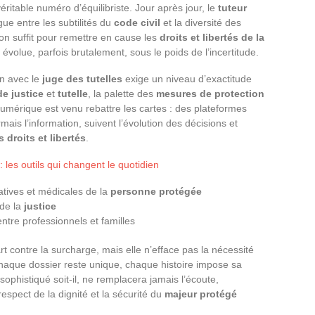
itable numéro d’équilibriste. Jour après jour, le
tuteur
ue entre les subtilités du
code civil
et la diversité des
ion suffit pour remettre en cause les
droits et libertés de la
évolue, parfois brutalement, sous le poids de l’incertitude.
on avec le
juge des tutelles
exige un niveau d’exactitude
e justice
et
tutelle
, la palette des
mesures de protection
 numérique est venu rebattre les cartes : des plateformes
mais l’information, suivent l’évolution des décisions et
 droits et libertés
.
les outils qui changent le quotidien
atives et médicales de la
personne protégée
 de la
justice
tre professionnels et familles
t contre la surcharge, mais elle n’efface pas la nécessité
 chaque dossier reste unique, chaque histoire impose sa
sophistiqué soit-il, ne remplacera jamais l’écoute,
respect de la dignité et la sécurité du
majeur protégé