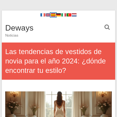
Deways
Noticias
Las tendencias de vestidos de
novia para el año 2024: ¿dónde
encontrar tu estilo?