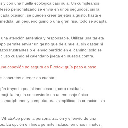
os y con una huella ecológica casi nula. Un cumpleaños
 deseo personalizado se envía en unos segundos, sin la
cada ocasión, se pueden crear tarjetas a gusto, hasta el
a medida, un pequeño guiño o una gran risa, todo se adapta
r una atención auténtica y responsable. Utilizar una tarjeta
pp permite enviar un gesto que deja huella, sin gastar ni
azos frustrantes o el envío perdido en el camino: solo se
incluso cuando el calendario juega en nuestra contra.
una conexión no segura en Firefox: guía paso a paso
as concretas a tener en cuenta:
ngún trayecto postal innecesario, cero residuos.
 emoji: la tarjeta se convierte en un mensaje único.
s
: smartphones y computadoras simplifican la creación, sin
al, WhatsApp pone la personalización y el envío de una
os. La opción en línea permite incluso, en unos minutos,