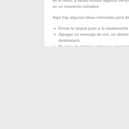
en el texto, a veces incluso algunos vers
en un momento cómplice.
Aquí hay algunas ideas concretas para da
Enviar la tarjeta justo a la medianoch
Agregar un mensaje de voz, un sticker,
destinatario.
En caso de retraso, optar por una tarj
despistados, para hacer sonreír a pes
Otro punto fuerte: la tarjeta puede enviar
de amigos en WhatsApp, sin perder su cal
facilidad técnica otorga a cada
tarjeta v
el mensaje, a veces, llega desde el otro 
de alegría que solo requiere un clic.
←
Inspírate para tu gran día con la rev
Captvty ya no funciona: 