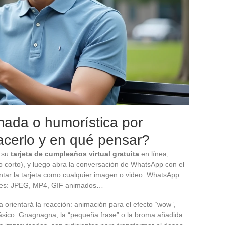
imada o humorística por
cerlo y en qué pensar?
e su
tarjeta de cumpleaños virtual gratuita
en línea,
o corto), y luego abra la conversación de WhatsApp con el
untar la tarjeta como cualquier imagen o video. WhatsApp
unes: JPEG, MP4, GIF animados…
ta orientará la reacción: animación para el efecto “wow”,
ásico. Gnagnagna, la “pequeña frase” o la broma añadida