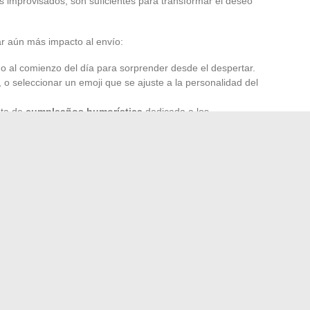
os improvisados, son suficientes para transformar el deseo
r aún más impacto al envío:
e o al comienzo del día para sorprender desde el despertar.
 o seleccionar un emoji que se ajuste a la personalidad del
eta de
cumpleaños humorística
dedicada a los
ar de todo.
se de forma individual o directamente en un grupo familiar o
idez. Este equilibrio entre espontaneidad, adaptación y
irtual de cumpleaños
una dimensión sincera e inmediata. Y
lado del país o del fondo del pasillo, una pequeña descarga
ista de bodas Rêve 2 Mariage
soluciones y trucos para recuperar tus programas de TV
→