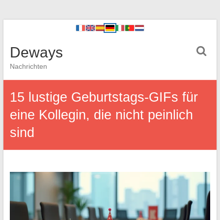
Deways
Nachrichten
15 lustige Geburtstags-GIFs für
eine Kollegin, die nicht peinlich
sind