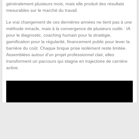
généralement plusieurs mois, mais elle produit des résultats
mesurables sur le marché du travail.
Le vrai changement de ces dernières années ne tient pas à une
méthode miracle, mais à la convergence de plusieurs outils : IA
pour le diagnostic, coaching humain pour la stratégie,
gamification pour la régularité, financement public pour lever la
barrière du coût. Chaque brique prise isolément reste limitée.
Assemblées autour d’un projet professionnel clair, elles
transforment un parcours qui stagne en trajectoire de carrière
active.