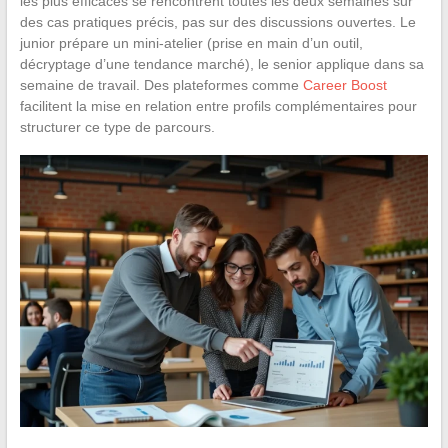
les plus efficaces se rencontrent toutes les deux semaines sur
des cas pratiques précis, pas sur des discussions ouvertes. Le
junior prépare un mini-atelier (prise en main d’un outil,
décryptage d’une tendance marché), le senior applique dans sa
semaine de travail. Des plateformes comme
Career Boost
facilitent la mise en relation entre profils complémentaires pour
structurer ce type de parcours.