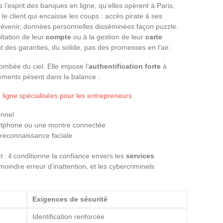
 l’esprit des banques en ligne, qu’elles opèrent à Paris,
t le client qui encaisse les coups : accès pirate à ses
révenir, données personnelles disséminées façon puzzle.
ltation de leur
compte
ou à la gestion de leur
carte
t des garanties, du solide, pas des promesses en l’air.
mbée du ciel. Elle impose l’
authentification forte
à
léments pèsent dans la balance :
 ligne spécialisées pour les entrepreneurs
onnel
rtphone ou une montre connectée
 reconnaissance faciale
et : il conditionne la confiance envers les
services
 moindre erreur d’inattention, et les cybercriminels
Exigences de sécurité
Identification renforcée