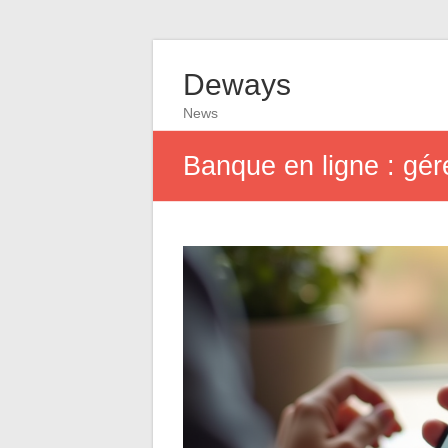
Deways
News
Banque en ligne : gér