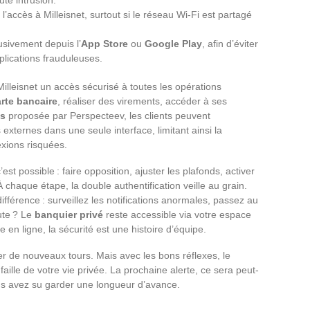
 l’accès à Milleisnet, surtout si le réseau Wi-Fi est partagé
sivement depuis l’
App Store
ou
Google Play
, afin d’éviter
plications frauduleuses.
illeisnet un accès sécurisé à toutes les opérations
rte bancaire
, réaliser des virements, accéder à ses
es
proposée par Perspecteev, les clients peuvent
xternes dans une seule interface, limitant ainsi la
exions risquées.
est possible : faire opposition, ajuster les plafonds, activer
 chaque étape, la double authentification veille au grain.
 différence : surveillez les notifications anormales, passez au
ute ? Le
banquier privé
reste accessible via votre espace
ue en ligne, la sécurité est une histoire d’équipe.
er de nouveaux tours. Mais avec les bons réflexes, le
ille de votre vie privée. La prochaine alerte, ce sera peut-
s avez su garder une longueur d’avance.